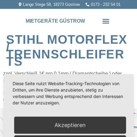
Lange Stege 58, 18273 Güstrow
0173 - 232 54 01
MIETGERÄTE GÜSTROW
STIHL MOTORFLEX
/
TRENNSCHLEIFER
TS
zzgl. Verschleiß 1€ pro 0,1mm ( Diamantscheibe ) oder
Metallscheibe
Diese Seite nutzt Website-Tracking-Technologien von
Dritten, um ihre Dienste anzubieten, stetig zu
( Tagespreis Mo-So , Wochenende Fr. 17:00 Uhr bis Mo
verbessern und Werbung entsprechend den Interessen
09:00 Uhr )
der Nutzer anzuzeigen.
Wir benötigen Ihre Zustimmung, um den
Akzeptieren
Google Maps-Service zu laden!