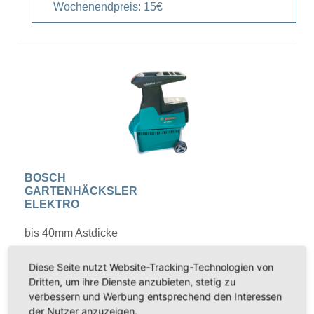
Wochenendpreis: 15€
BOSCH
GARTENHÄCKSLER
ELEKTRO
bis 40mm Astdicke
( Tagespreis Mo-So
Diese Seite nutzt Website-Tracking-Technologien von
, Wochenende Fr.
Dritten, um ihre Dienste anzubieten, stetig zu
17:00 Uhr bis Mo
verbessern und Werbung entsprechend den Interessen
09:00 Uhr )
der Nutzer anzuzeigen.