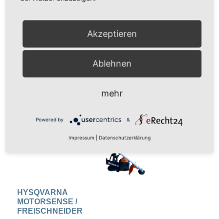
MIETPREIS
Akzeptieren
Tagespreis: 30€
Ablehnen
Wochenendpreis: 50€
mehr
Powered by
&
Impressum
|
Datenschutzerklärung
HYSQVARNA
MOTORSENSE /
FREISCHNEIDER