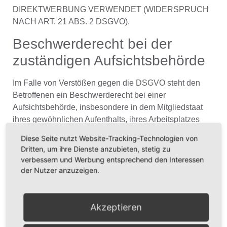
DIREKTWERBUNG VERWENDET (WIDERSPRUCH
NACH ART. 21 ABS. 2 DSGVO).
Beschwerde­recht bei der
zuständigen Aufsichts­behörde
Im Falle von Verstößen gegen die DSGVO steht den
Betroffenen ein Beschwerderecht bei einer
Aufsichtsbehörde, insbesondere in dem Mitgliedstaat
ihres gewöhnlichen Aufenthalts, ihres Arbeitsplatzes
oder des Orts des mutmaßlichen Verstoßes zu. Das
Diese Seite nutzt Website-Tracking-Technologien von
Beschwerderecht besteht unbeschadet anderweitiger
Dritten, um ihre Dienste anzubieten, stetig zu
verwaltungsrechtlicher oder gerichtlicher Rechtsbehelfe.
verbessern und Werbung entsprechend den Interessen
der Nutzer anzuzeigen.
Recht auf Daten­übertrag­barkeit
Sie haben das Recht, Daten, die wir auf Grundlage Ihrer
Akzeptieren
Einwilligung oder in Erfüllung eines Vertrags
automatisiert verarbeiten, an sich oder an einen Dritten