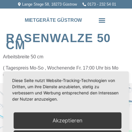
Lange Stege 58, 18273 Güstrow
0173 - 232 54 01
MIETGERÄTE GÜSTROW
RASENWALZE 50
CM
Arbeitsbreite 50 cm
( Tagespreis Mo-So , Wochenende Fr. 17:00 Uhr bis Mo
09:00 Uhr )
Diese Seite nutzt Website-Tracking-Technologien von
Dritten, um ihre Dienste anzubieten, stetig zu
verbessern und Werbung entsprechend den Interessen
Wir benötigen Ihre Zustimmung, um den
der Nutzer anzuzeigen.
Google Maps-Service zu laden!
Wir verwenden einen Service eines Drittanbieters, um
Karteninhalte einzubetten. Dieser Service kann Daten zu
Akzeptieren
Ihren Aktivitäten sammeln. Bitte lesen Sie die Details durch
und stimmen Sie der Nutzung des Service zu, um diese