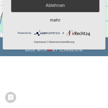
Karte anzuzeigen.
Ablehnen
Mehr Informationen
Akzeptieren
mehr
Powered by
Usercentrics Consent Management Platform
Powered by
&
Impressum
|
Datenschutzerklärung
IMPRESSUM
DATENSCHUTZ
AGBS
MADE WITH
BY
SCHABEROM