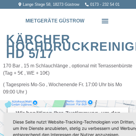
Lange Stege 58, 18273 Güstrow
0173 - 232 54 01
MIETGERÄTE GÜSTROW
KÄRCHER
HOCHDRUCKREINIG
HD 5/17
170 Bar , 15 m Schlauchlänge , optional mit Terrassenbürste
(Tag + 5€ , WE + 10€)
( Tagespreis Mo-So , Wochenende Fr. 17:00 Uhr bis Mo
09:00 Uhr )
Wir benötigen Ihre Zustimmung, um den
Google Maps-Service zu laden!
Diese Seite nutzt Website-Tracking-Technologien von Dritten,
um ihre Dienste anzubieten, stetig zu verbessern und Werbun
Wir verwenden einen Service eines Drittanbieters, um
entsprechend den Interessen der Nutzer anzuzeigen.