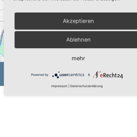
Karteninhalte einzubetten. Dieser Service kann Daten zu
Ihren Aktivitäten sammeln. Bitte lesen Sie die Details durch
und stimmen Sie der Nutzung des Service zu, um diese
Akzeptieren
Karte anzuzeigen.
Mehr Informationen
Akzeptieren
Ablehnen
Powered by
Usercentrics Consent Management Platform
mehr
IMPRESSUM
DATENSCHUTZ
AGBS
Powered by
&
MADE WITH
BY
SCHABEROM
Impressum
|
Datenschutzerklärung