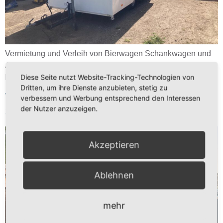
Vermietung und Verleih von Bierwagen Schankwagen und
Ausschankwagen, Zapfanlagen, Durchlaufkühler für
Diese Seite nutzt Website-Tracking-Technologien von
Bierfässer, Güstrow Krakow Laage Teterow
Dritten, um ihre Dienste anzubieten, stetig zu
Vermietung und Verleih von Bierwagen /
verbessern und Werbung entsprechend den Interessen
der Nutzer anzuzeigen.
Schankwagen / Ausschankwagen
Akzeptieren
Ablehnen
mehr