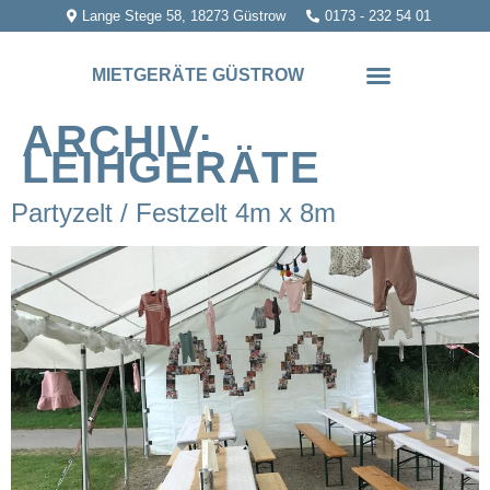
Lange Stege 58, 18273 Güstrow
0173 - 232 54 01
MIETGERÄTE GÜSTROW
ARCHIV:
LEIHGERÄTE
Partyzelt / Festzelt 4m x 8m